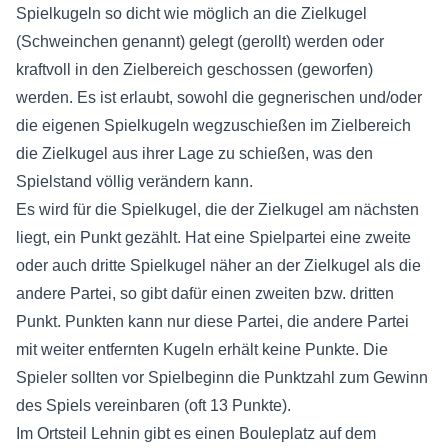
Spielkugeln so dicht wie möglich an die Zielkugel
(Schweinchen genannt) gelegt (gerollt) werden oder
kraftvoll in den Zielbereich geschossen (geworfen)
werden. Es ist erlaubt, sowohl die gegnerischen und/oder
die eigenen Spielkugeln wegzuschießen im Zielbereich
die Zielkugel aus ihrer Lage zu schießen, was den
Spielstand völlig verändern kann.
Es wird für die Spielkugel, die der Zielkugel am nächsten
liegt, ein Punkt gezählt. Hat eine Spielpartei eine zweite
oder auch dritte Spielkugel näher an der Zielkugel als die
andere Partei, so gibt dafür einen zweiten bzw. dritten
Punkt. Punkten kann nur diese Partei, die andere Partei
mit weiter entfernten Kugeln erhält keine Punkte. Die
Spieler sollten vor Spielbeginn die Punktzahl zum Gewinn
des Spiels vereinbaren (oft 13 Punkte).
Im Ortsteil Lehnin gibt es einen Bouleplatz auf dem