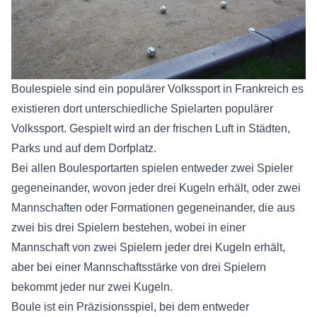
Boulespiele sind ein populärer Volkssport in Frankreich es
existieren dort unterschiedliche Spielarten populärer
Volkssport. Gespielt wird an der frischen Luft in Städten,
Parks und auf dem Dorfplatz.
Bei allen Boulesportarten spielen entweder zwei Spieler
gegeneinander, wovon jeder drei Kugeln erhält, oder zwei
Mannschaften oder Formationen gegeneinander, die aus
zwei bis drei Spielern bestehen, wobei in einer
Mannschaft von zwei Spielern jeder drei Kugeln erhält,
aber bei einer Mannschaftsstärke von drei Spielern
bekommt jeder nur zwei Kugeln.
Boule ist ein Präzisionsspiel, bei dem entweder