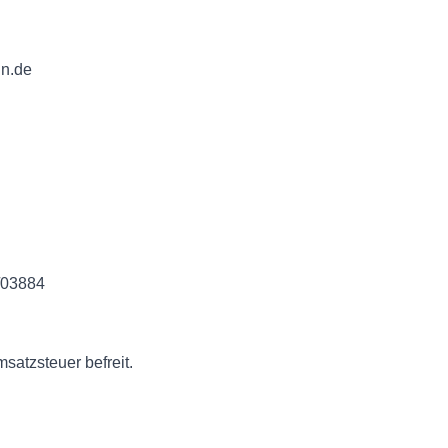
in.de
/03884
satzsteuer befreit.