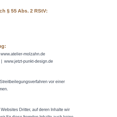
ach § 55 Abs. 2 RStV:
ng:
|
www.atelier-molzahn.de
r |
www.jetzt-punkt-design.de
n Streitbeilegungsverfahren vor einer
hmen.
Websites Dritter, auf deren Inhalte wir
ir für diese fremden Inhalte auch keine