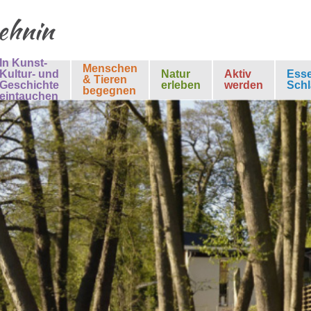
Lehnin
In Kunst-
Menschen
Kultur- und
Natur
Aktiv
Ess
& Tieren
Geschichte
erleben
werden
Schl
begegnen
eintauchen